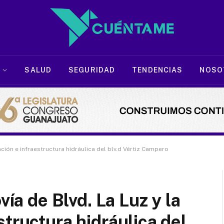
SALUD
SEGURIDAD
TENDENCIAS
NOSO
ación e infraestructura hidráulica del blv.d Vértiz Campero
vía de Blvd. La Luz y la
tructura hidráulica del