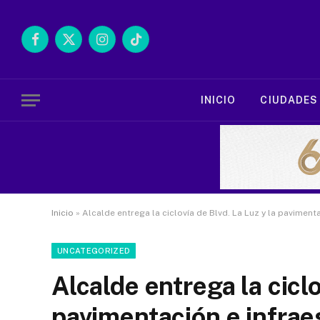
Facebook
X
Instagram
TikTok
(Twitter)
INICIO
CIUDADES
Inicio
»
Alcalde entrega la ciclovía de Blvd. La Luz y la paviment
UNCATEGORIZED
Alcalde entrega la ciclo
pavimentación e infraes