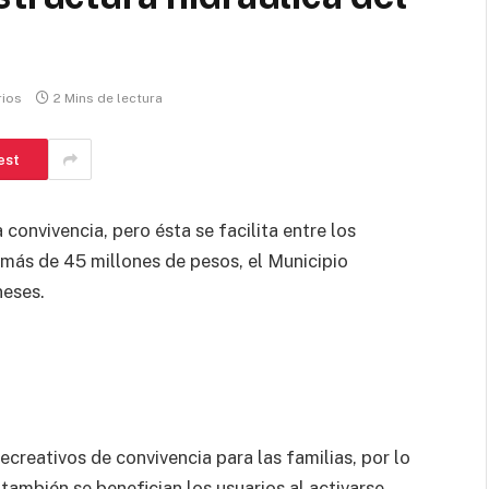
rios
2 Mins de lectura
est
a convivencia, pero ésta se facilita entre los
e más de 45 millones de pesos, el Municipio
neses.
creativos de convivencia para las familias, por lo
ambién se benefician los usuarios al activarse