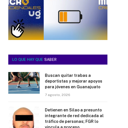
LO QUE HAY QUE
SABER
Buscan quitar trabas a
deportistas y mejorar apoyos
para jóvenes en Guanajuato
7 agosto, 2026
Detienen en Silao a presunto
integrante de red dedicada al
tráfico de personas; FGR lo
vincula a proceso