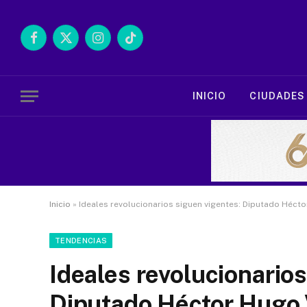
Facebook
X
Instagram
TikTok
(Twitter)
INICIO
CIUDADES
Inicio
»
Ideales revolucionarios siguen vigentes: Diputado Hécto
TENDENCIAS
Ideales revolucionarios
Diputado Héctor Hugo 