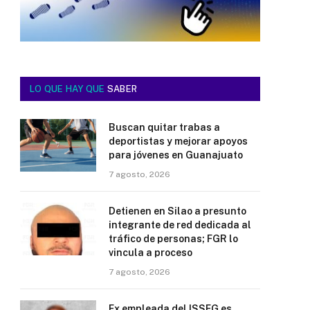
LO QUE HAY QUE
SABER
Buscan quitar trabas a
deportistas y mejorar apoyos
para jóvenes en Guanajuato
7 agosto, 2026
Detienen en Silao a presunto
integrante de red dedicada al
tráfico de personas; FGR lo
vincula a proceso
7 agosto, 2026
Ex empleada del ISSEG es