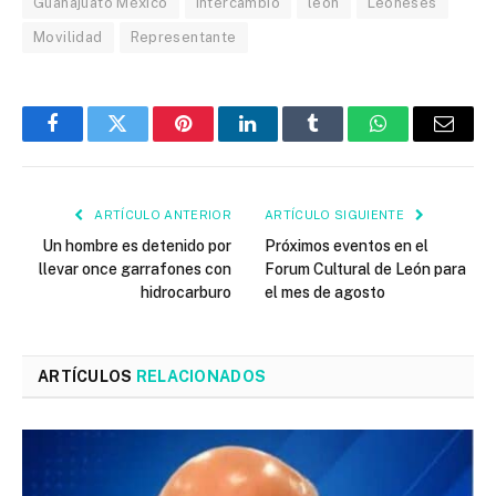
Guanajuato México
Intercambio
leon
Leoneses
Movilidad
Representante
Facebook
Twitter
Pinterest
LinkedIn
Tumblr
WhatsApp
Email
ARTÍCULO ANTERIOR
ARTÍCULO SIGUIENTE
Un hombre es detenido por
Próximos eventos en el
llevar once garrafones con
Forum Cultural de León para
hidrocarburo
el mes de agosto
ARTÍCULOS
RELACIONADOS