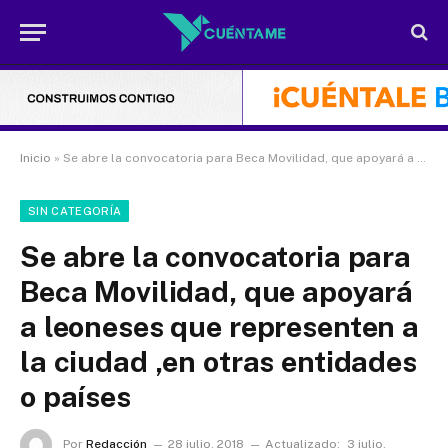
Inicio
»
Se abre la convocatoria para Beca Movilidad, que apoyará a leoneses que representen a la ciudad ,en otras entidades o países
SIN CATEGORÍA
Se abre la convocatoria para
Beca Movilidad, que apoyará
a leoneses que representen a
la ciudad ,en otras entidades
o países
Por
Redacción
28 julio, 2018
Actualizado:
3 julio,