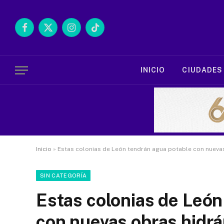
Facebook
X
Instagram
TikTok
(Twitter)
INICIO
CIUDADES
Inicio
»
Estas colonias de León tendrán agua potable con nuevas
SIN CATEGORÍA
Estas colonias de León
con nuevas obras hidrá