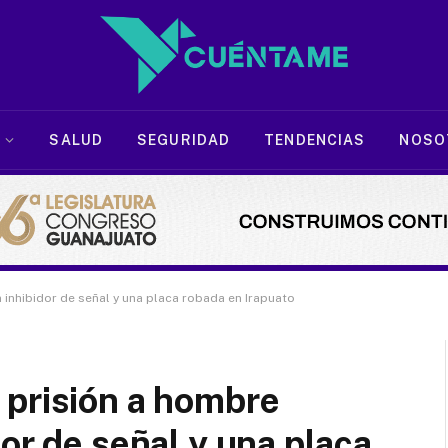
SALUD
SEGURIDAD
TENDENCIAS
NOSO
inhibidor de señal y una placa robada en Irapuato
 prisión a hombre
or de señal y una placa