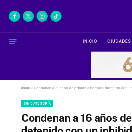
Facebook
X
Instagram
TikTok
(Twitter)
INICIO
CIUDADES
Inicio
»
Condenan a 16 años de prisión a hombre detenido con un 
SIN CATEGORÍA
Condenan a 16 años de
detenido con un inhibid