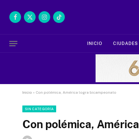
Facebook
X
Instagram
TikTok
(Twitter)
INICIO
CIUDADES
Inicio
»
Con polémica, América logra bicampeonato
SIN CATEGORÍA
Con polémica, América