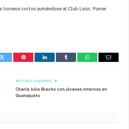
de torneos cortos sumándose al Club León, Pumar
k
Twitter
Pinterest
LinkedIn
Tumblr
WhatsApp
Email
ARTÍCULO SIGUIENTE
Charla Julio Bracho con jóvenes internos en
Guanajuato