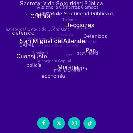
Facebook
X
Instagram
TikTok
(Twitter)