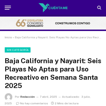
Inicio
»
Baja California y Nayarit: Seis Playas No Aptas para Uso Recreativo en Semana Santa 2025
SIN CATEGORÍA
Baja California y Nayarit: Seis
Playas No Aptas para Uso
Recreativo en Semana Santa
2025
Por
Redacción
7 abril, 2025
Actualizado:
3 julio,
2025
No hay comentarios
2 Mins de lectura