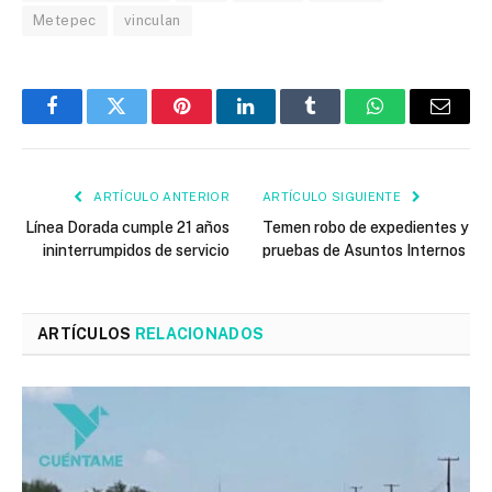
Metepec
vinculan
Facebook
Twitter
Pinterest
LinkedIn
Tumblr
WhatsApp
Email
ARTÍCULO ANTERIOR
ARTÍCULO SIGUIENTE
Línea Dorada cumple 21 años
Temen robo de expedientes y
ininterrumpidos de servicio
pruebas de Asuntos Internos
ARTÍCULOS
RELACIONADOS