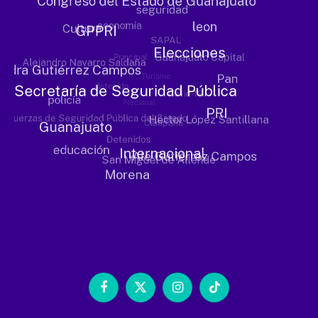
Facebook
X
Instagram
TikTok
(Twitter)