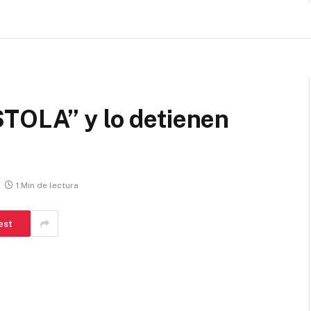
TOLA” y lo detienen
1 Min de lectura
est