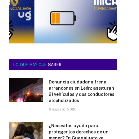
LO QUE HAY QUE
SABER
Denuncia ciudadana frena
arrancones en León; aseguran
21 vehículos y dos conductores
alcoholizados
6 agosto, 2026
¿Necesitas ayuda para
proteger los derechos de un
menor? En Guanajuato ya