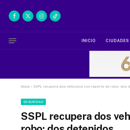
Facebook
X
Instagram
TikTok
(Twitter)
INICIO
CIUDADES
Inicio
»
SSPL recupera dos vehículos con reporte de robo; dos 
SEGURIDAD
SSPL recupera dos veh
robo; dos detenidos