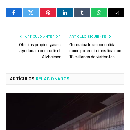
Facebook
Twitter
Pinterest
LinkedIn
Tumblr
WhatsApp
Email
ARTÍCULO ANTERIOR
ARTÍCULO SIGUIENTE
Oler tus propios gases
Guanajuato se consolida
ayudaría a combatir el
como potencia turística con
Alzheimer
18 millones de visitantes
ARTÍCULOS
RELACIONADOS