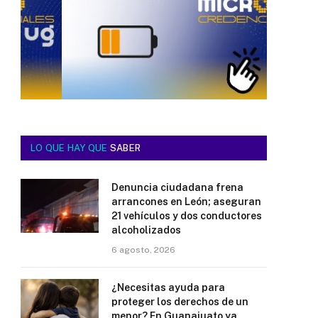
LO QUE HAY QUE
SABER
Denuncia ciudadana frena
arrancones en León; aseguran
21 vehículos y dos conductores
alcoholizados
6 agosto, 2026
¿Necesitas ayuda para
proteger los derechos de un
menor? En Guanajuato ya