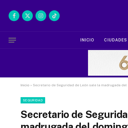
Facebook
X
Instagram
TikTok
(Twitter)
INICIO
CIUDADES
Inicio
»
Secretario de Seguridad de León sale la madrugada del
SEGURIDAD
Secretario de Segurida
madrugada del domingo