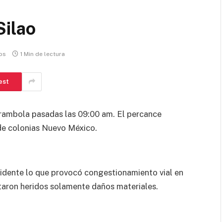
Silao
os
1 Min de lectura
est
arambola pasadas las 09:00 am. El percance
a de colonias Nuevo México.
ncidente lo que provocó congestionamiento vial en
taron heridos solamente daños materiales.