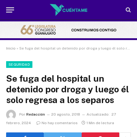
Inicio
»
Se fuga del hospital un detenido por droga y luego él solo regresa a los separos
SEGURIDAD
Se fuga del hospital un
detenido por droga y luego él
solo regresa a los separos
Por
Redacción
20 agosto, 2018
Actualizado:
27
febrero, 2024
No hay comentarios
1 Min de lectura