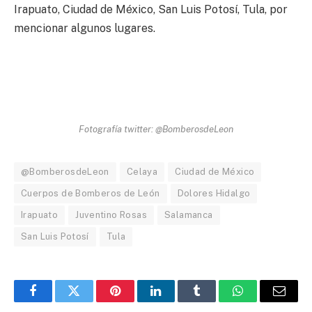
Irapuato, Ciudad de México, San Luis Potosí, Tula, por
mencionar algunos lugares.
Fotografía twitter: @BomberosdeLeon
@BomberosdeLeon
Celaya
Ciudad de México
Cuerpos de Bomberos de León
Dolores Hidalgo
Irapuato
Juventino Rosas
Salamanca
San Luis Potosí
Tula
Facebook
Twitter
Pinterest
LinkedIn
Tumblr
WhatsApp
Email