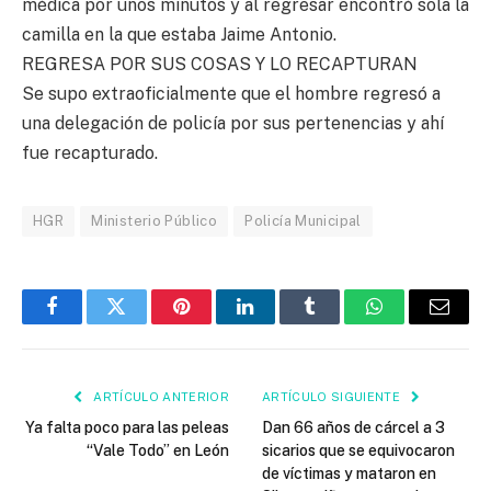
médica por unos minutos y al regresar encontró sola la
camilla en la que estaba Jaime Antonio.
REGRESA POR SUS COSAS Y LO RECAPTURAN
Se supo extraoficialmente que el hombre regresó a
una delegación de policía por sus pertenencias y ahí
fue recapturado.
HGR
Ministerio Público
Policía Municipal
Facebook
Twitter
Pinterest
LinkedIn
Tumblr
WhatsApp
Email
ARTÍCULO ANTERIOR
ARTÍCULO SIGUIENTE
Ya falta poco para las peleas
Dan 66 años de cárcel a 3
“Vale Todo” en León
sicarios que se equivocaron
de víctimas y mataron en