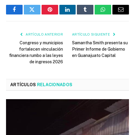
Facebook
Twitter
Pinterest
LinkedIn
Tumblr
WhatsApp
Email
ARTÍCULO ANTERIOR
ARTÍCULO SIGUIENTE
Congreso y municipios
Samantha Smith presenta su
fortalecen vinculación
Primer Informe de Gobierno
financiera rumbo a las leyes
en Guanajuato Capital
de ingresos 2026
ARTÍCULOS
RELACIONADOS