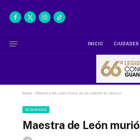
Facebook
X
Instagram
TikTok
(Twitter)
INICIO
CIUDADES
Inicio
»
Maestra de León murió en accidente en Jalisco
SEGURIDAD
Maestra de León murió 