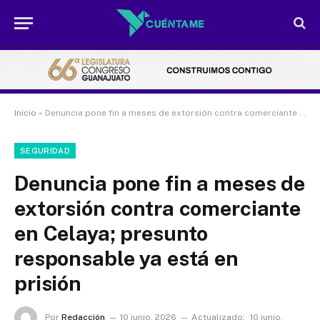
Inicio
»
Denuncia pone fin a meses de extorsión contra comerciante en Celaya; presunto responsable ya está en prisión
SEGURIDAD
Denuncia pone fin a meses de
extorsión contra comerciante
en Celaya; presunto
responsable ya está en
prisión
Por
Redacción
10 junio, 2026
Actualizado:
10 junio,