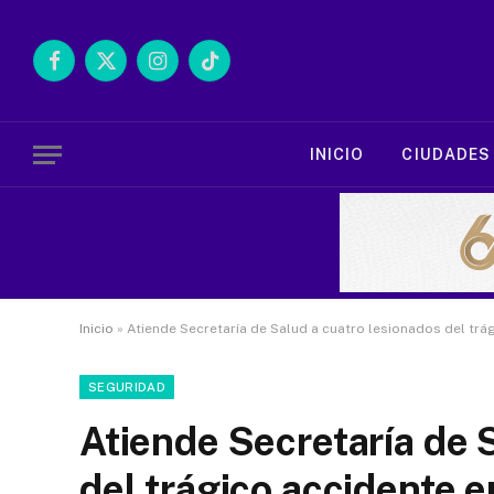
Facebook
X
Instagram
TikTok
(Twitter)
INICIO
CIUDADES
Inicio
»
Atiende Secretaría de Salud a cuatro lesionados del trá
SEGURIDAD
Atiende Secretaría de 
del trágico accidente e