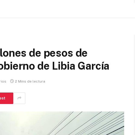
llones de pesos de
bierno de Libia García
rios
2 Mins de lectura
est