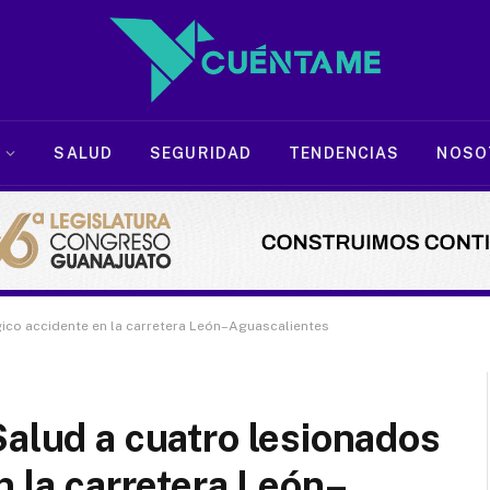
SALUD
SEGURIDAD
TENDENCIAS
NOSO
gico accidente en la carretera León–Aguascalientes
Salud a cuatro lesionados
n la carretera León–