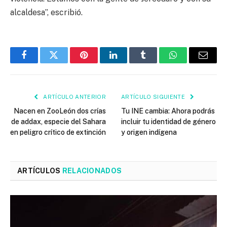
alcaldesa”, escribió.
Facebook
Twitter
Pinterest
LinkedIn
Tumblr
WhatsApp
Email
ARTÍCULO ANTERIOR
ARTÍCULO SIGUIENTE
Nacen en ZooLeón dos crías
Tu INE cambia: Ahora podrás
de addax, especie del Sahara
incluir tu identidad de género
en peligro crítico de extinción
y origen indígena
ARTÍCULOS
RELACIONADOS