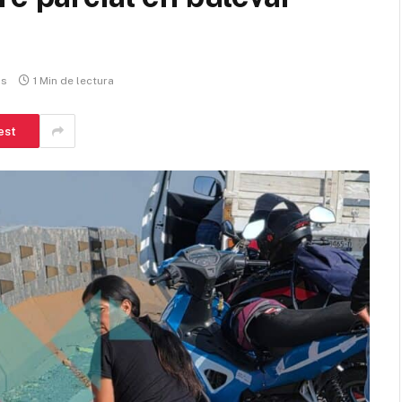
os
1 Min de lectura
est