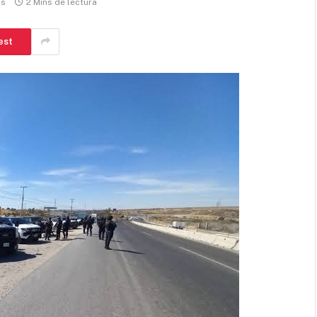
os
2 Mins de lectura
est