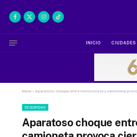
Facebook
X
Instagram
TikTok
(Twitter)
INICIO
CIUDADES
Inicio
»
Aparatoso choque entre motociclista y camioneta provoc
SEGURIDAD
Aparatoso choque entre
camioneta provoca cierr