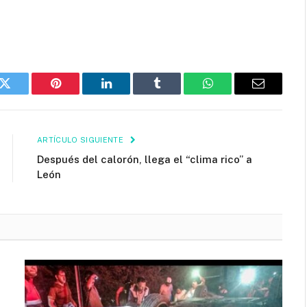
k
Twitter
Pinterest
LinkedIn
Tumblr
WhatsApp
Email
ARTÍCULO SIGUIENTE
Después del calorón, llega el “clima rico” a
León