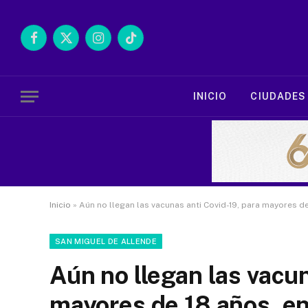
Facebook
X
Instagram
TikTok
(Twitter)
INICIO
CIUDADES
Inicio
»
Aún no llegan las vacunas anti Covid-19, para mayores d
SAN MIGUEL DE ALLENDE
Aún no llegan las vacun
mayores de 18 años, e