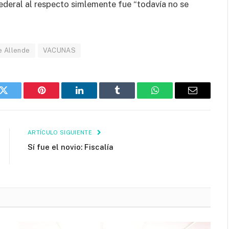
federal al respecto simlemente fue “todavía no se
e Allende
VACUNAS
k
Twitter
Pinterest
LinkedIn
Tumblr
WhatsApp
Email
ARTÍCULO SIGUIENTE
Sí fue el novio: Fiscalía