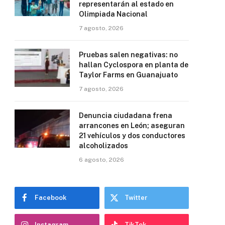
representarán al estado en
Olimpiada Nacional
7 agosto, 2026
Pruebas salen negativas: no
hallan Cyclospora en planta de
Taylor Farms en Guanajuato
7 agosto, 2026
Denuncia ciudadana frena
arrancones en León; aseguran
21 vehículos y dos conductores
alcoholizados
6 agosto, 2026
Facebook
Twitter
Instagram
TikTok