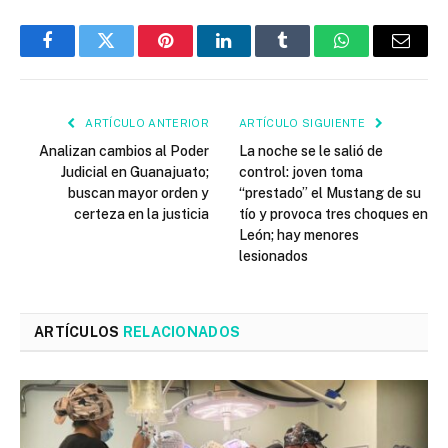
Facebook
Twitter
Pinterest
LinkedIn
Tumblr
WhatsApp
Email
ARTÍCULO ANTERIOR
ARTÍCULO SIGUIENTE
Analizan cambios al Poder
La noche se le salió de
Judicial en Guanajuato;
control: joven toma
buscan mayor orden y
“prestado” el Mustang de su
certeza en la justicia
tío y provoca tres choques en
León; hay menores
lesionados
ARTÍCULOS
RELACIONADOS