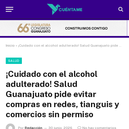
Inicio
»
¡Cuidado con el alcohol adulterado! Salud Guanajuato pide evitar compras en redes, tianguis y comercios sin permiso
SALUD
¡Cuidado con el alcohol
adulterado! Salud
Guanajuato pide evitar
compras en redes, tianguis y
comercios sin permiso
Por
Redacción
30 junio, 2026
No hay comentarios