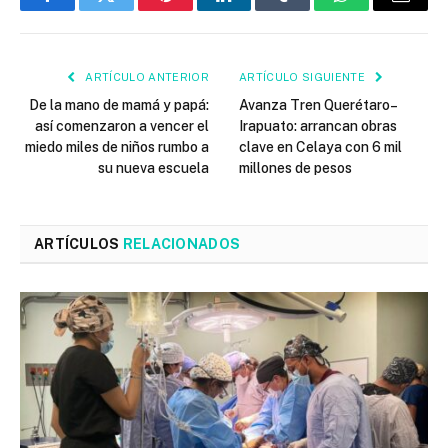
Facebook
Twitter
Pinterest
LinkedIn
Tumblr
WhatsApp
Email
ARTÍCULO ANTERIOR
ARTÍCULO SIGUIENTE
De la mano de mamá y papá:
Avanza Tren Querétaro–
así comenzaron a vencer el
Irapuato: arrancan obras
miedo miles de niños rumbo a
clave en Celaya con 6 mil
su nueva escuela
millones de pesos
ARTÍCULOS
RELACIONADOS