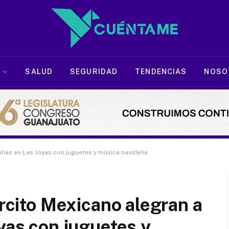
SALUD
SEGURIDAD
TENDENCIAS
NOSO
 niñas en Las Joyas con juguetes y música navideña
ército Mexicano alegran a
oyas con juguetes y