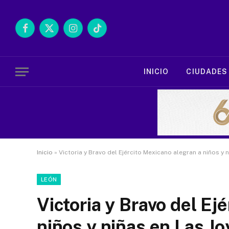
Facebook
X
Instagram
TikTok
(Twitter)
INICIO
CIUDADES
Inicio
»
Victoria y Bravo del Ejército Mexicano alegran a niños y
LEÓN
Victoria y Bravo del Ej
niños y niñas en Las J