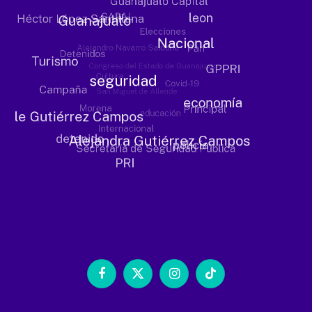
Facebook
X
Instagram
TikTok
(Twitter)