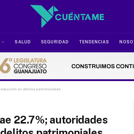
SALUD
SEGURIDAD
TENDENCIAS
NOSO
educción en delitos patrimoniales
cae 22.7%; autoridades
delitos patrimoniales