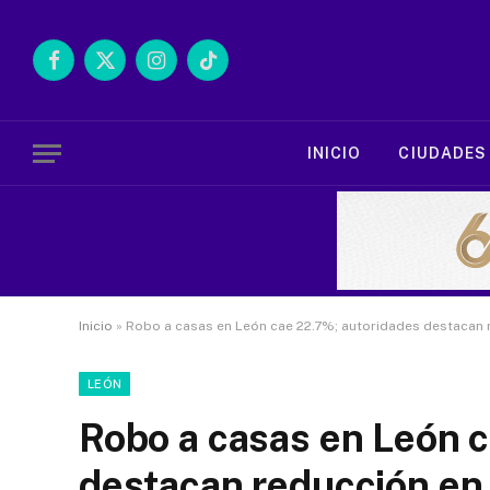
Facebook
X
Instagram
TikTok
(Twitter)
INICIO
CIUDADES
Inicio
»
Robo a casas en León cae 22.7%; autoridades destacan r
LEÓN
Robo a casas en León 
destacan reducción en 