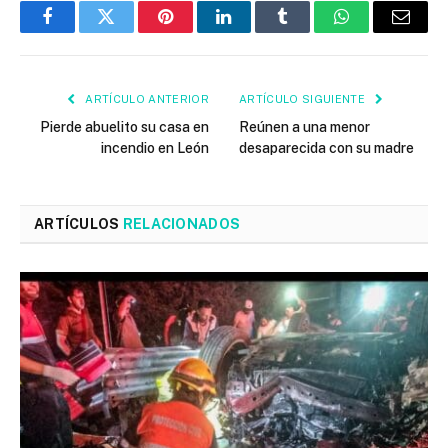
Facebook
Twitter
Pinterest
LinkedIn
Tumblr
WhatsApp
Email
ARTÍCULO ANTERIOR
ARTÍCULO SIGUIENTE
Pierde abuelito su casa en
Reúnen a una menor
incendio en León
desaparecida con su madre
ARTÍCULOS
RELACIONADOS