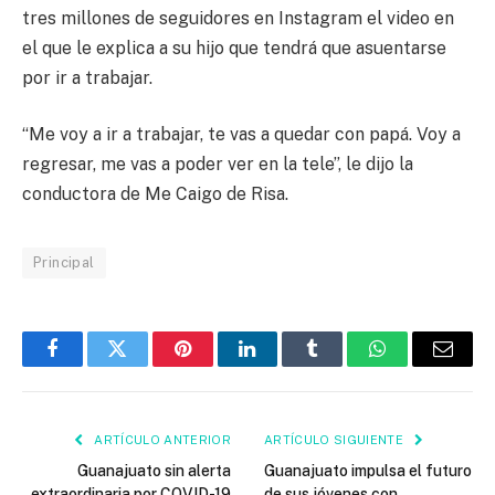
tres millones de seguidores en Instagram el video en
el que le explica a su hijo que tendrá que asuentarse
por ir a trabajar.
“Me voy a ir a trabajar, te vas a quedar con papá. Voy a
regresar, me vas a poder ver en la tele”, le dijo la
conductora de Me Caigo de Risa.
Principal
Facebook
Twitter
Pinterest
LinkedIn
Tumblr
WhatsApp
Email
ARTÍCULO ANTERIOR
ARTÍCULO SIGUIENTE
Guanajuato sin alerta
Guanajuato impulsa el futuro
extraordinaria por COVID-19
de sus jóvenes con