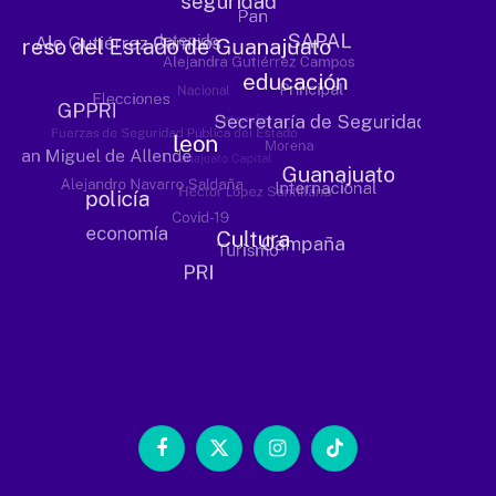
Facebook
X
Instagram
TikTok
(Twitter)