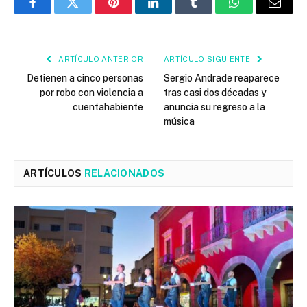
Facebook
Twitter
Pinterest
LinkedIn
Tumblr
WhatsApp
Email
ARTÍCULO ANTERIOR
ARTÍCULO SIGUIENTE
Detienen a cinco personas
Sergio Andrade reaparece
por robo con violencia a
tras casi dos décadas y
cuentahabiente
anuncia su regreso a la
música
ARTÍCULOS
RELACIONADOS