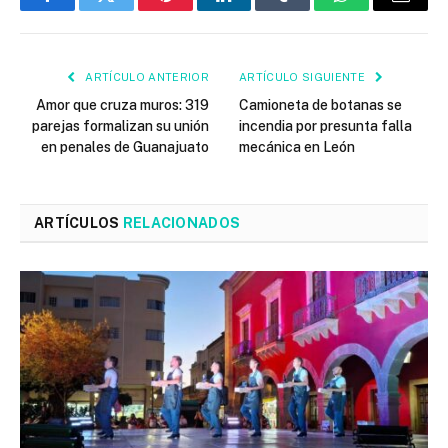
Facebook
Twitter
Pinterest
LinkedIn
Tumblr
WhatsApp
Email
ARTÍCULO ANTERIOR
ARTÍCULO SIGUIENTE
Amor que cruza muros: 319
Camioneta de botanas se
parejas formalizan su unión
incendia por presunta falla
en penales de Guanajuato
mecánica en León
ARTÍCULOS
RELACIONADOS