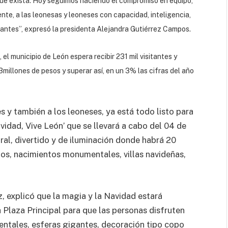
 que exista. Hoy seguimos haciendo el compromiso en equipo,
nte, a las leonesas y leoneses con capacidad, inteligencia,
itantes”, expresó la presidenta Alejandra Gutiérrez Campos.
el municipio de León espera recibir 231 mil visitantes y
illones de pesos y superar así, en un 3% las cifras del año
es y también a los leoneses, ya está todo listo para
vidad, Vive León’ que se llevará a cabo del 04 de
ral, divertido y de iluminación donde habrá 20
os, nacimientos monumentales, villas navideñas,
, explicó que la magia y la Navidad estará
 Plaza Principal para que las personas disfruten
ntales, esferas gigantes, decoración tipo copo