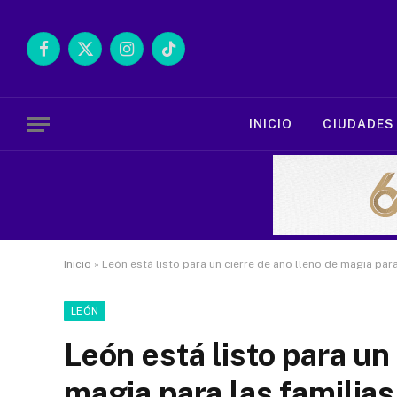
Facebook
X
Instagram
TikTok
(Twitter)
INICIO
CIUDADES
Inicio
»
León está listo para un cierre de año lleno de magia para
LEÓN
León está listo para un
magia para las familias