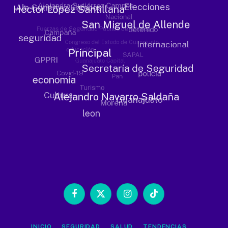
Facebook
X
Instagram
TikTok
(Twitter)
INICIO
SEGURIDAD
SALUD
TENDENCIAS