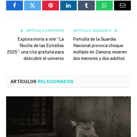
Facebook
Twitter
Pinterest
LinkedIn
Tumblr
WhatsApp
Email
ARTÍCULO ANTERIOR
ARTÍCULO SIGUIENTE
Explora invita a vivir “La
Patrulla de la Guardia
Noche de las Estrellas
Nacional provoca choque
2025”: una cita gratuita para
múltiple en Zamora; mueren
descubrir el universo
dos menores y dos adultos
ARTÍCULOS
RELACIONADOS