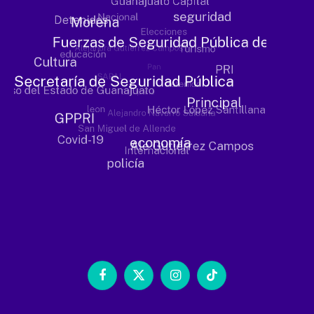
Facebook
X
Instagram
TikTok
(Twitter)