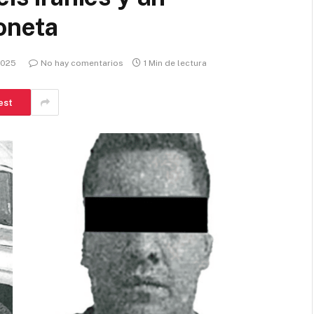
oneta
 2025
No hay comentarios
1 Min de lectura
est