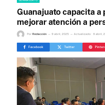
GUANAJUATO
Guanajuato capacita a 
mejorar atención a per
Por
Redacción
9 abril, 2025
Actualizado:
9 abril,
Facebook
Twitter
Pinter