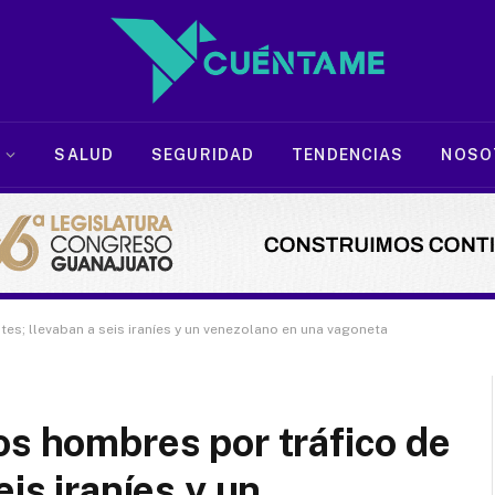
SALUD
SEGURIDAD
TENDENCIAS
NOSO
es; llevaban a seis iraníes y un venezolano en una vagoneta
os hombres por tráfico de
eis iraníes y un