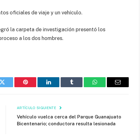
s oficiales de viaje y un vehículo.
egró la carpeta de investigación presentó los
 proceso a los dos hombres.
k
Twitter
Pinterest
LinkedIn
Tumblr
WhatsApp
Email
ARTÍCULO SIGUIENTE
Vehículo vuelca cerca del Parque Guanajuato
Bicentenario; conductora resulta lesionada