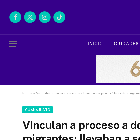
Facebook
X
Instagram
TikTok
(Twitter)
INICIO
CIUDADES
Inicio
»
Vinculan a proceso a dos hombres por tráfico de migrant
GUANAJUATO
Vinculan a proceso a d
migrantes; llevaban a s