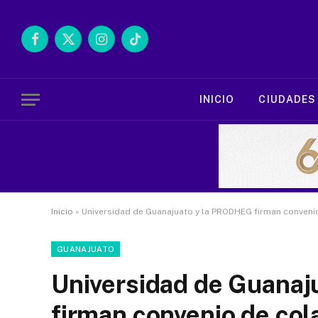
Facebook
X
Instagram
TikTok
(Twitter)
INICIO
CIUDADES
Inicio
»
Universidad de Guanajuato y la PRODHEG firman conveni
GUANAJUATO
Universidad de Guana
firman convenio de col