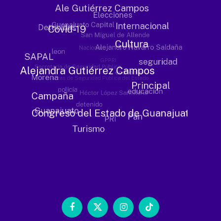
Facebook
X
Instagram
TikTok
(Twitter)