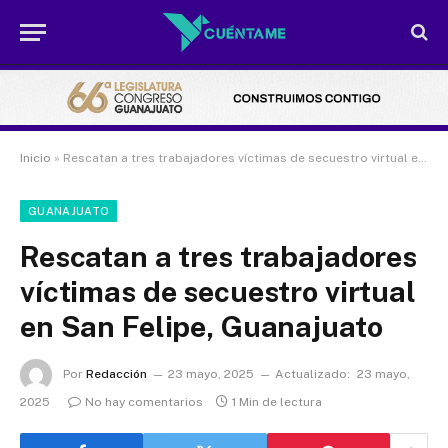
Inicio
»
Rescatan a tres trabajadores víctimas de secuestro virtual en San Felipe, Guanajuato
GUANAJUATO
Rescatan a tres trabajadores
víctimas de secuestro virtual
en San Felipe, Guanajuato
Por
Redacción
23 mayo, 2025
Actualizado:
23 mayo,
2025
No hay comentarios
1 Min de lectura