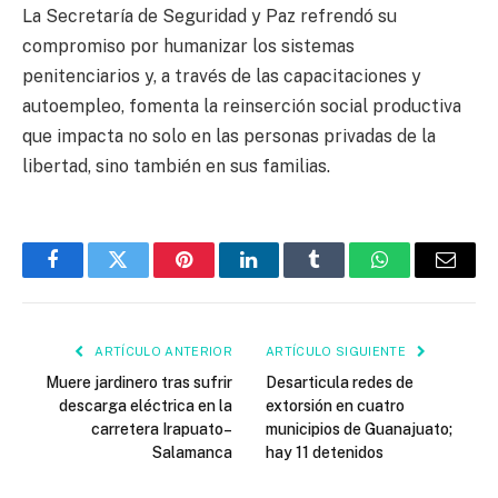
La Secretaría de Seguridad y Paz refrendó su
compromiso por humanizar los sistemas
penitenciarios y, a través de las capacitaciones y
autoempleo, fomenta la reinserción social productiva
que impacta no solo en las personas privadas de la
libertad, sino también en sus familias.
Facebook
Twitter
Pinterest
LinkedIn
Tumblr
WhatsApp
Email
ARTÍCULO ANTERIOR
ARTÍCULO SIGUIENTE
Muere jardinero tras sufrir
Desarticula redes de
descarga eléctrica en la
extorsión en cuatro
carretera Irapuato–
municipios de Guanajuato;
Salamanca
hay 11 detenidos