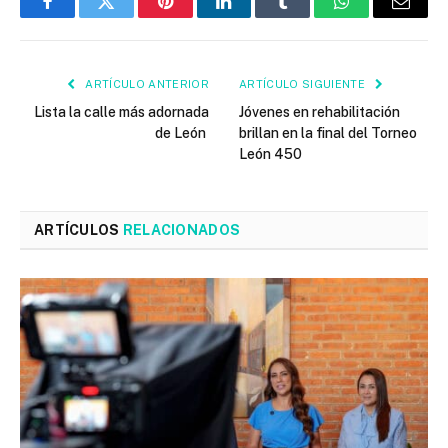
Facebook
Twitter
Pinterest
LinkedIn
Tumblr
WhatsApp
Email
ARTÍCULO ANTERIOR
ARTÍCULO SIGUIENTE
Lista la calle más adornada
Jóvenes en rehabilitación
de León
brillan en la final del Torneo
León 450
ARTÍCULOS
RELACIONADOS