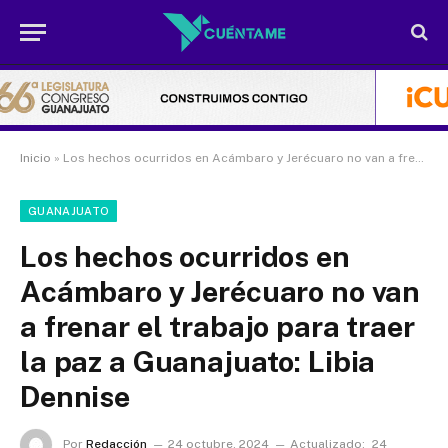
Inicio
»
Los hechos ocurridos en Acámbaro y Jerécuaro no van a frenar el trabajo para traer la paz a Guanajuato: Libia Dennise
GUANAJUATO
Los hechos ocurridos en
Acámbaro y Jerécuaro no van
a frenar el trabajo para traer
la paz a Guanajuato: Libia
Dennise
Por
Redacción
24 octubre, 2024
Actualizado:
24