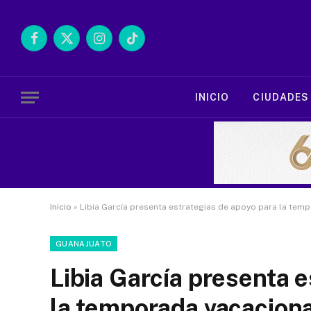
Facebook
X
Instagram
TikTok
(Twitter)
INICIO
CIUDADES
Inicio
»
Libia García presenta estrategias de apoyo para la temp
GUANAJUATO
Libia García presenta 
la temporada vacaciona