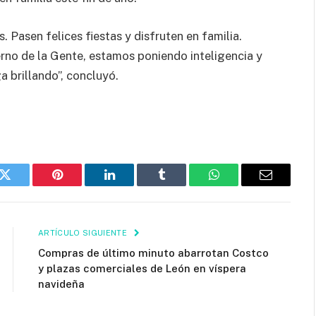
Pasen felices fiestas y disfruten en familia.
rno de la Gente, estamos poniendo inteligencia y
 brillando”, concluyó.
k
Twitter
Pinterest
LinkedIn
Tumblr
WhatsApp
Email
ARTÍCULO SIGUIENTE
Compras de último minuto abarrotan Costco
y plazas comerciales de León en víspera
navideña