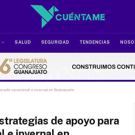
SALUD
SEGURIDAD
TENDENCIAS
NOSO
orada vacacional e invernal en Guanajuato
estrategias de apoyo para
l e invernal en