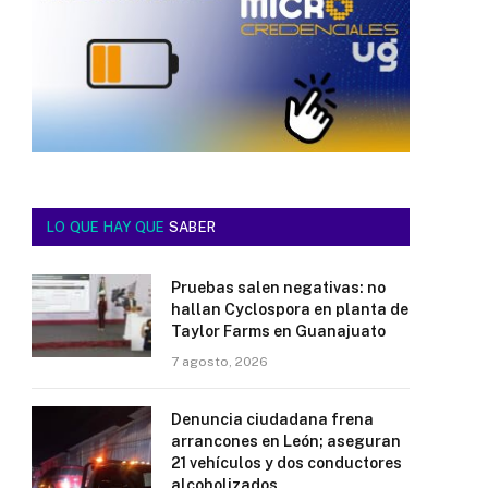
LO QUE HAY QUE
SABER
Pruebas salen negativas: no
hallan Cyclospora en planta de
Taylor Farms en Guanajuato
7 agosto, 2026
Denuncia ciudadana frena
arrancones en León; aseguran
21 vehículos y dos conductores
alcoholizados