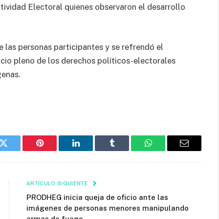
vidad Electoral quienes observaron el desarrollo
 las personas participantes y se refrendó el
cio pleno de los derechos políticos-electorales
genas.
k
Twitter
Pinterest
LinkedIn
Tumblr
WhatsApp
Email
ARTÍCULO SIGUIENTE
PRODHEG inicia queja de oficio ante las
imágenes de personas menores manipulando
armas de fuego