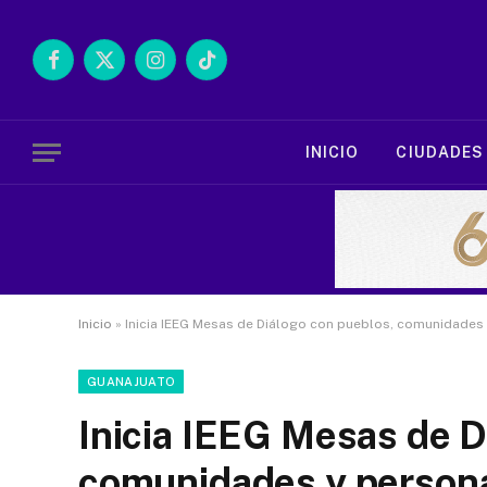
Facebook
X
Instagram
TikTok
(Twitter)
INICIO
CIUDADES
Inicio
»
Inicia IEEG Mesas de Diálogo con pueblos, comunidades
GUANAJUATO
Inicia IEEG Mesas de D
comunidades y person