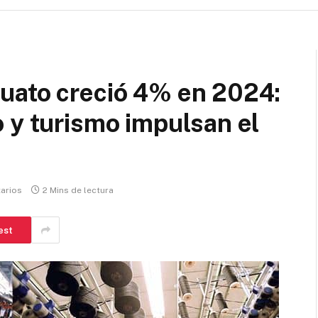
uato creció 4% en 2024:
 y turismo impulsan el
arios
2 Mins de lectura
est