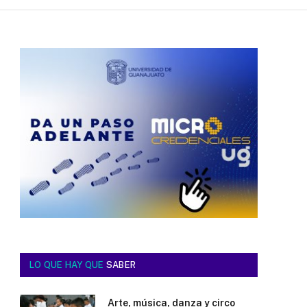
LO QUE HAY QUE
SABER
Arte, música, danza y circo