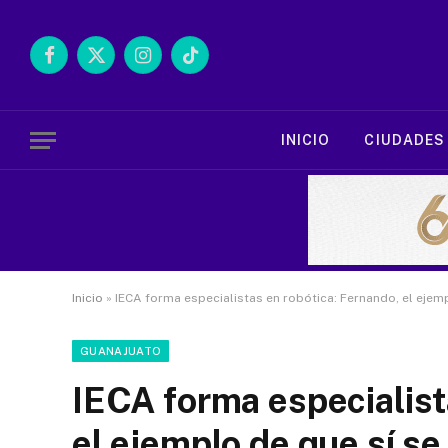
Facebook
X
Instagram
TikTok
(Twitter)
INICIO
CIUDADES
Inicio
»
IECA forma especialistas en robótica: Fernando, el ejem
GUANAJUATO
IECA forma especialist
el ejemplo de que sí s