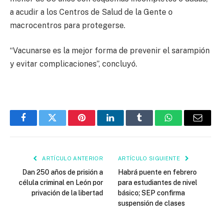
a acudir a los Centros de Salud de la Gente o
macrocentros para protegerse.
“Vacunarse es la mejor forma de prevenir el sarampión
y evitar complicaciones”, concluyó.
Facebook
Twitter
Pinterest
LinkedIn
Tumblr
WhatsApp
Email
ARTÍCULO ANTERIOR
ARTÍCULO SIGUIENTE
Dan 250 años de prisión a
Habrá puente en febrero
célula criminal en León por
para estudiantes de nivel
privación de la libertad
básico; SEP confirma
suspensión de clases