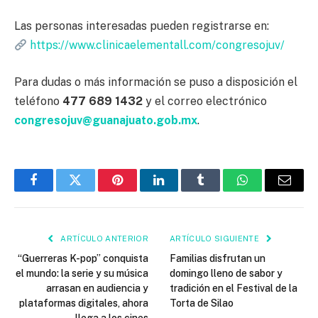
Las personas interesadas pueden registrarse en:
https://www.clinicaelementall.com/congresojuv/
Para dudas o más información se puso a disposición el
teléfono
477 689 1432
y el correo electrónico
congresojuv@guanajuato.gob.mx
.
Facebook
Twitter
Pinterest
LinkedIn
Tumblr
WhatsApp
Email
ARTÍCULO ANTERIOR
ARTÍCULO SIGUIENTE
“Guerreras K-pop” conquista
Familias disfrutan un
el mundo: la serie y su música
domingo lleno de sabor y
arrasan en audiencia y
tradición en el Festival de la
plataformas digitales, ahora
Torta de Silao
llega a los cines