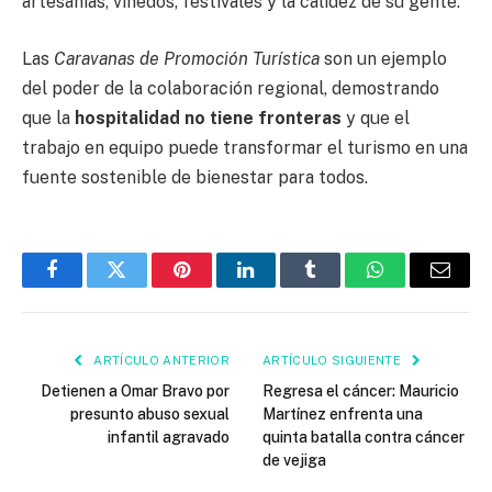
artesanías, viñedos, festivales y la calidez de su gente.
Las
Caravanas de Promoción Turística
son un ejemplo
del poder de la colaboración regional, demostrando
que la
hospitalidad no tiene fronteras
y que el
trabajo en equipo puede transformar el turismo en una
fuente sostenible de bienestar para todos.
Facebook
Twitter
Pinterest
LinkedIn
Tumblr
WhatsApp
Email
ARTÍCULO ANTERIOR
ARTÍCULO SIGUIENTE
Detienen a Omar Bravo por
Regresa el cáncer: Mauricio
presunto abuso sexual
Martínez enfrenta una
infantil agravado
quinta batalla contra cáncer
de vejiga