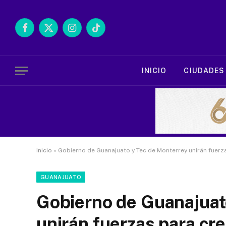
Facebook
X
Instagram
TikTok
(Twitter)
INICIO
CIUDADES
Inicio
»
Gobierno de Guanajuato y Tec de Monterrey unirán fuerza
GUANAJUATO
Gobierno de Guanajuat
unirán fuerzas para cr