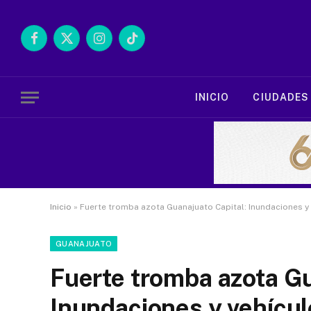
Facebook
X
Instagram
TikTok
(Twitter)
INICIO
CIUDADES
Inicio
»
Fuerte tromba azota Guanajuato Capital: Inundaciones y 
GUANAJUATO
Fuerte tromba azota Gu
Inundaciones y vehícul