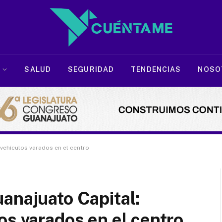
SALUD
SEGURIDAD
TENDENCIAS
NOSO
vehículos varados en el centro
anajuato Capital:
os varados en el centro