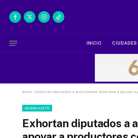
Facebook
X
Instagram
TikTok
(Twitter)
INICIO
CIUDADES
Inicio
»
Exhortan diputados a autoridades federales a apoyar a 
GUANAJUATO
Exhortan diputados a a
apoyar a productores c