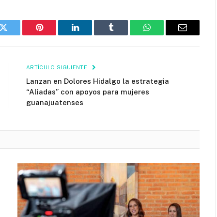
k
Twitter
Pinterest
LinkedIn
Tumblr
WhatsApp
Email
ARTÍCULO SIGUIENTE
Lanzan en Dolores Hidalgo la estrategia
“Aliadas” con apoyos para mujeres
guanajuatenses