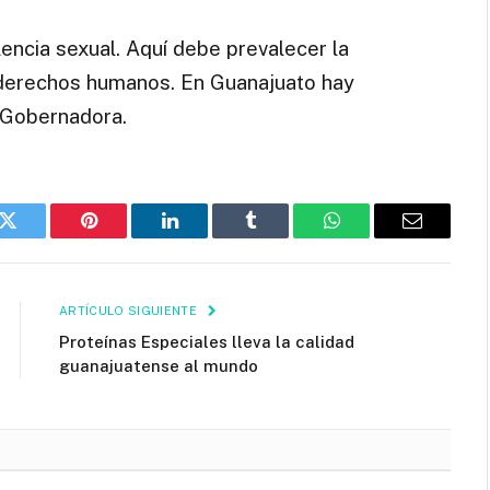
olencia sexual. Aquí debe prevalecer la
os derechos humanos. En Guanajuato hay
a Gobernadora.
k
Twitter
Pinterest
LinkedIn
Tumblr
WhatsApp
Email
ARTÍCULO SIGUIENTE
Proteínas Especiales lleva la calidad
guanajuatense al mundo