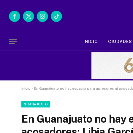
Facebook
X
Instagram
TikTok
(Twitter)
INICIO
CIUDADES
Inicio
»
En Guanajuato no hay espacio para agresores ni acosado
GUANAJUATO
En Guanajuato no hay e
acosadores: Libia Garc